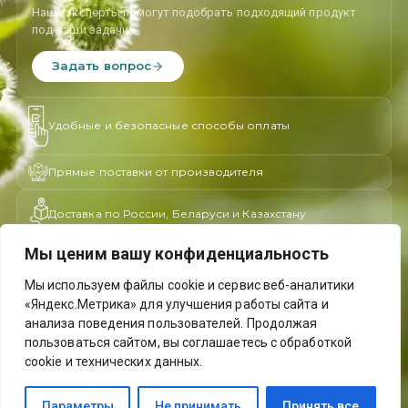
Наши эксперты помогут подобрать подходящий продукт
под ваши задачи.
Задать вопрос
Удобные и безопасные способы оплаты
Прямые поставки от производителя
Доставка по России, Беларуси и Казахстану
Мы ценим вашу конфиденциальность
Политика конфиденциальности
Доставка и возврат
Мы используем файлы cookie и сервис веб-аналитики
«Яндекс.Метрика» для улучшения работы сайта и
Оплата и безопасность
Оферта
анализа поведения пользователей. Продолжая
Согласие на обработку персональных данных
пользоваться сайтом, вы соглашаетесь с обработкой
Соглашение об использовании файлов Cookie
cookie и технических данных.
Согласие на получение рекламных и информационных
сообщений
Параметры
Не принимать
Принять все