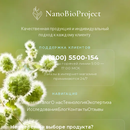
NanoBioProject
Качественная продукция и индивидуальный
подход к каждому клиенту.
ПОДДЕРЖКА КЛИЕНТОВ
8 (800) 5500-154
часы работы горячей линии 5:00 —
17:00 МСК
Заказы в интернет-магазине
принимаются 24/7
НАВИГАЦИЯ
Главная
Каталог
О нас
Технология
Экспертиза
Исследования
Блог
Контакты
Отзывы
Не уверены в выборе продукта?