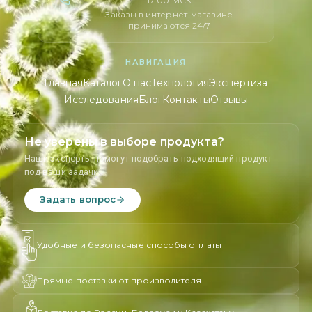
17:00 МСК
Заказы в интернет-магазине
принимаются 24/7
НАВИГАЦИЯ
Главная
Каталог
О нас
Технология
Экспертиза
Исследования
Блог
Контакты
Отзывы
Не уверены в выборе продукта?
Наши эксперты помогут подобрать подходящий продукт
под ваши задачи.
Задать вопрос
Удобные и безопасные способы оплаты
Прямые поставки от производителя