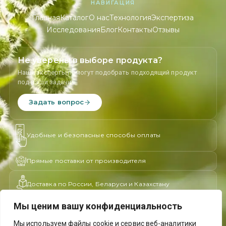
НАВИГАЦИЯ
Главная
Каталог
О нас
Технология
Экспертиза
Исследования
Блог
Контакты
Отзывы
Не уверены в выборе продукта?
Наши эксперты помогут подобрать подходящий продукт
под ваши задачи.
Задать вопрос
Удобные и безопасные способы оплаты
Прямые поставки от производителя
Доставка по России, Беларуси и Казахстану
Мы ценим вашу конфиденциальность
Политика конфиденциальности
Доставка и возврат
Мы используем файлы cookie и сервис веб-аналитики